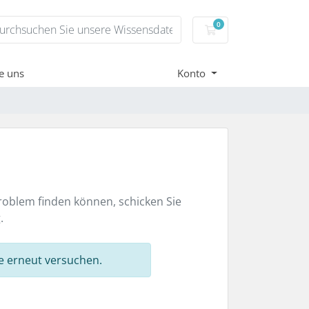
0
Mein Warenkorb
e uns
Konto
roblem finden können, schicken Sie
.
e erneut versuchen.