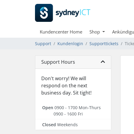
Kundencenter Home
Shop
Ankündig
Support
Kundenlogin
Supporttickets
Tick
Support Hours
Don't worry! We will
respond on the next
business day. Sit tight!
Open
0900 - 1700 Mon-Thurs
0900 - 1600 Fri
Closed
Weekends