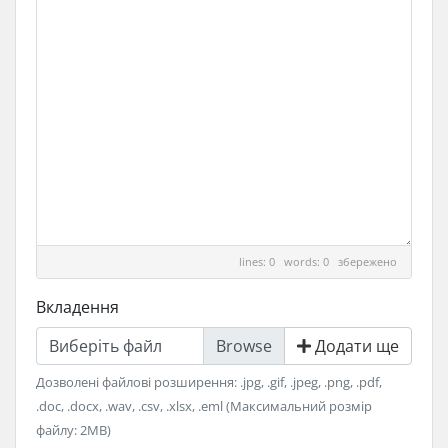
lines: 0 words: 0
збережено
Вкладення
Виберіть файл
Додати ще
Дозволені файлові розширення: .jpg, .gif, .jpeg, .png, .pdf,
.doc, .docx, .wav, .csv, .xlsx, .eml (Максимальний розмір
файлу: 2MB)